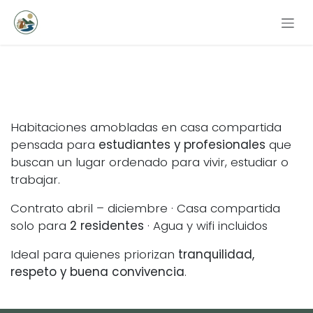
Ir al contenido
Vive y estudia en una casa
tranquila en Valdivia
Habitaciones amobladas en casa compartida
pensada para
estudiantes y profesionales
que
buscan un lugar ordenado para vivir, estudiar o
trabajar.
Contrato abril – diciembre · Casa compartida
solo para
2 residentes
· Agua y wifi incluidos
Ideal para quienes priorizan
tranquilidad,
respeto y buena convivencia
.