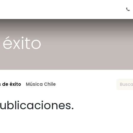
e
Coati
 éxito
s de éxito
Música Chile
ublicaciones.